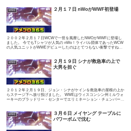
２月１７日 nWoがWWF初登場
WWE
２００２年２月１７日WCWで一世を風靡したNWOがWWFに登場し
ました。 今でもTシャツが人気の nWo！ライバル団体であったWCW
の人気ユニットがWWEデビューしたのはとてつもない衝撃ですね！
この日WWFはウィスコンシン州ミルウォーキー...
２月１９日 シナが救急車の上で
WWE
大男を担ぐ
２０１２年２月１９日、ジョン・シナがケインを救急車の屋根の上か
らステージ下へ放り投げました。 WWEはウィスコンシン州ミルウォ
ーキーのブラッドリー・センターでエリミネーション・チェンバーを
開催しました。 15,306人が参加し、178,00...
３月６日 メイヤング テーブルに
WWE
パワーボムで沈む