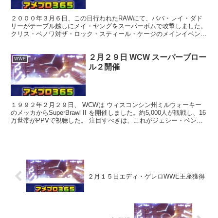
２０００年３月６日、この日行われたRAWにて、ババ・レイ・ダド
リーがテーブル越しにメイ・ヤングをスーパーボムで攻撃しました。
クリス・ベノワ対ザ・ロック・スティール・ケージのメインイベント
でした ビルデモットNXTのトレーナーを辞任 ２０１５...
２月２９日 WCW スーパーブロー
WWE
ル２開催
１９９２年２月２９日、 WCWは ウィスコンシン州ミルウォーキー
のメッカからSuperBrawl II を開催しました。約5,000人が観戦し、16
万世帯がPPVで視聴した。 注目すべきは、これがジェシー・ベンチ
ュラのWCW初のPPV出演で...
２月１５日エディ・ゲレロWWE王座獲得