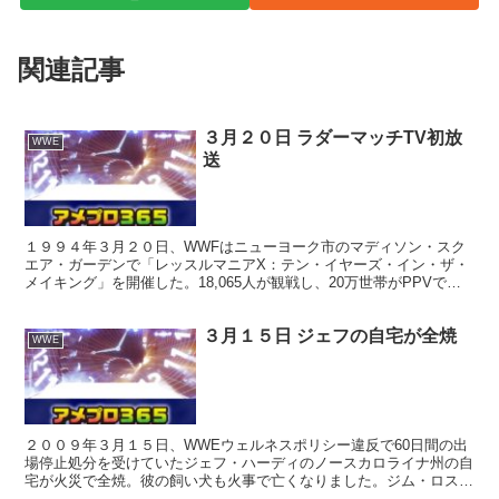
関連記事
３月２０日 ラダーマッチTV初放
WWE
送
１９９４年３月２０日、WWFはニューヨーク市のマディソン・スク
エア・ガーデンで「レッスルマニアX：テン・イヤーズ・イン・ザ・
メイキング」を開催した。18,065人が観戦し、20万世帯がPPVで視
聴した。このレッスルマニアはハルク・ホーガン抜...
３月１５日 ジェフの自宅が全焼
WWE
２００９年３月１５日、WWEウェルネスポリシー違反で60日間の出
場停止処分を受けていたジェフ・ハーディのノースカロライナ州の自
宅が火災で全焼。彼の飼い犬も火事で亡くなりました。ジム・ロスは
事件の数日後、自身のブログでこの件について次のように...