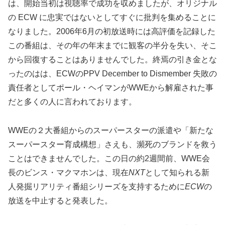
は、開始当初は視聴率で成功を収めましたが、オリジナル
の ECW に忠実ではないとしてすぐに批判を集めることに
なりました。2006年6月の初放送時には高評価を記録した
この番組は、その年の年末までに観客の半分を失い、そこ
から回復することはありませんでした。終焉の引き金とな
ったのはは、ECWのPPV December to Dismember 失敗の
責任者としてポール・ヘイマンがWWEから解雇された事
だと多くの人に言われております。
WWEの２大番組からのスーパースターの派遣や「新たな
スーパースター育成構想」さえも、瀕死のブランドを救う
ことはできませんでした。この日の約2週間前、WWE会
長のビンス・マクマホンは、現在
NXT
として知られる新
人発掘リアリティ番組シリーズを支持するために
ECW
の
放送を中止すると発表した。