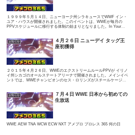
１９９９年５月１４日、ニューヨーク州シラキュースでWWF イン・
ユア・ハウスが開催されました。このイベントは、WWEが毎月の
PPVスケジュールに移行する体制の始まりとなりました。In Your
Houseシリーズは、「ビッグファイブ」イベン...
４月２６日 ニューデイ タッグ王
お知らせ
座初獲得
２０１５年４月２６日、WWEのエクストリームルールPPVが イリノ
イ州シカゴのオールステートアリーナで開催されました。メインイベ
ントでは、WWEチャンピオンのセス・ロリンズがスチールケージマ
ッチでランディ・オートンを破りました。この試合で ...
７月４日 WWE 日本から初めての
お知らせ
生放送
WWE AEW TNA WCW ECW NXT アメプロ プロレス 365 何の日